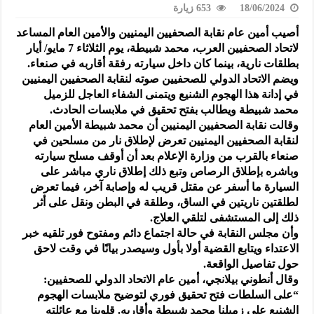
18/06/2024
653 زيارة
أصيب أمين عام نقابة الصحفيين اليمنيين والأمين العام المساعد
لاتحاد الصحفيين العرب، محمد شبيطة، يوم الثلاثاء 7 مايو/ أيار
بطلقات نارية، بينما كان داخل سيارته رفقة أقاربه في صنعاء.
ويضم الاتحاد الدولي للصحفيين صوته لنقابة الصحفيين اليمنيين
في إدانة هذا الهجوم الشنيع ويتمنى الشفاء العاجل للزميل
محمد شبيطة ويطالب بفتح تحقيق في ملابسات الحادث.
وقالت نقابة الصحفيين اليمنيين أن محمد شبيطة الأمين العام
لنقابة الصحفيين اليمنيين تعرض لإطلاق نار من مسلحين في
صنعاء بالقرب من وزارة الإعلام بعد أن أوقف مسلح سيارته
وباشره بإطلاق الرصاص وتبع ذلك إطلاق ناري مباشر على
السيارة ما أسفر عن مقتل قريب له وإصابة آخر، فيما تعرض
لطلقتين ناريتين في الساق، وطلقة في البطن ونقل على أثر
ذلك إلى المستشفى لتلقي العلاج.
وأن مجلس النقابة في حالة اجتماع دائم ومفتوح فور تلقيه خبر
الاعتداء ويتابع القضية أولا بأول وسيصدر بيانًا في وقت لاحق
حول تفاصيل الواقعة.
وقال أنطوني بيلانجي، أمين عام الاتحاد الدولي للصحفيين:
“على السلطات فتح تحقيق فوري لتوضيح ملابسات الهجوم
الشنيع على زميلنا محمد شبيطة وأقاربه. قلوبنا مع عائلته