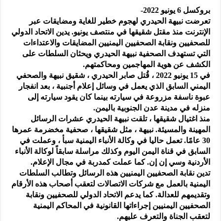
بروكسل 6 يونيو 2022-
تعرضت نبيهة الحيدري لهجوم خطير للغاية ومضايقات عبر
الإنترنت منذ مقتل شقيقها في منتصف يونيو. يدين الاتحاد الدولي
للصحفيين ونقابة الصحفيين اليمنيين المضايقات والاعتداءات
التي تستهدف الصحفية نبيهة الحيدري ويحثان السلطات على
الكشف عن هوية المهاجمين ومحاكمتهم.
في 15 يونيو 2022 ، قُتل صابر الحيدري ، شقيق نبيهة والصحفي
اليمني السابق الذي يعمل في وسائل إعلام أجنبية ، بعد انفجار
عبوة ناسفة مزروعة في سيارته بينما كان يقود سيارته إلى
منزله في مدينة عدن الجنوبية باليمن.
منذ اغتيال شقيقها ، تلقت نبيهة الحيدري عشرات الرسائل
المهينة والمسيئة. نبيهة ، مثل شقيقها ، صحفية مخضرمة عمرها
30 عامًا. تعمل حاليا في وكالة الأنباء اليمنية سبأ ، وعملت في
السابق في قناة اليمن اليوم وكذلك مراسلة سابقاً لوكالة الأنباء
الأردنية وسي إن إن. كما عملت كمدربة في مجال الإعلام.
تدين نقابة الصحفيين اليمنيين هذه الرسائل وتطالب السلطات
اليمنية بالعمل مع شركات الاتصالات لتعقب أصحاب هذه الأرقام
وتقديمهم للعدالة. كما يدعم الاتحاد الدولي للصحفيين ونقابة
الصحفيين اليمنيين إجراءاتها القانونية في المحاكم اليمنية
لتعقب الجناة والتعرف عليهم.