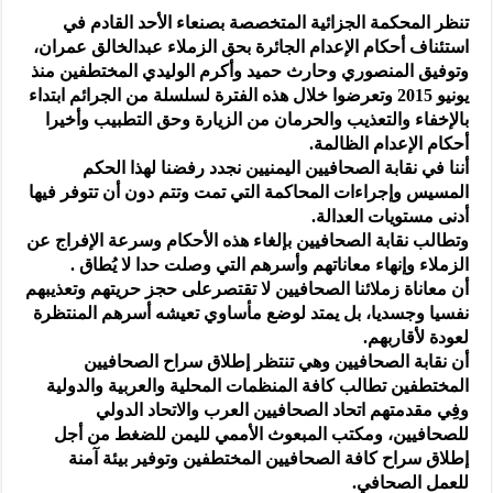
تنظر المحكمة الجزائية المتخصصة بصنعاء الأحد القادم في
استئناف أحكام الإعدام الجائرة بحق الزملاء عبدالخالق عمران،
وتوفيق المنصوري وحارث حميد وأكرم الوليدي المختطفين منذ
يونيو 2015 وتعرضوا خلال هذه الفترة لسلسلة من الجرائم ابتداء
بالإخفاء والتعذيب والحرمان من الزيارة وحق التطبيب وأخيرا
أحكام الإعدام الظالمة.
أننا في نقابة الصحافيين اليمنيين نجدد رفضنا لهذا الحكم
المسيس وإجراءات المحاكمة التي تمت وتتم دون أن تتوفر فيها
أدنى مستويات العدالة.
وتطالب نقابة الصحافيين بإلغاء هذه الأحكام وسرعة الإفراج عن
الزملاء وإنهاء معاناتهم وأسرهم التي وصلت حدا لا يُطاق .
أن معاناة زملائنا الصحافيين لا تقتصرعلى حجز حريتهم وتعذيبهم
نفسيا وجسديا، بل يمتد لوضع مأساوي تعيشه أسرهم المنتظرة
لعودة لأقاربهم.
أن نقابة الصحافيين وهي تنتظر إطلاق سراح الصحافيين
المختطفين تطالب كافة المنظمات المحلية والعربية والدولية
وفِي مقدمتهم اتحاد الصحافيين العرب والاتحاد الدولي
للصحافيين، ومكتب المبعوث الأممي لليمن للضغط من أجل
إطلاق سراح كافة الصحافيين المختطفين وتوفير بيئة آمنة
للعمل الصحافي.