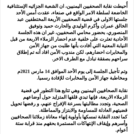
أُحيطت نقابة الصحفيين اليمنيين، ان الشعبة الجزائيه الإستئنافية
الخاضعة لسلطة الامر الواقع في صنعاء، عقدت أمس الأحد
جلستها الاولى في قضية الصحفيين الأربعة المختطفين عبد
الخالق عمران وأكرم الوليدي والحارث حميد وتوفيق
المنصوري، بحضور محامي الصحفيين، غير ان هذه الجلسة
الأحادية تعثرت على خلفية عدم احضار الزملاء الاربعة من قبل
النيابة المعنية التي أفادت بأنها طلبت من جهاز الأمن
والمخابرات احضارهم، لكن مندوب الأمن افاد أنه تم إطلاق
سراحهم بصفقة تبادل مع الطرف الاخر.
وتم تأجيل الجلسة إلى يوم الأحد الموافق 14 مارس 2021م
ومخاطبة جهاز الأمن والمخابرات للإفادة رسميا.
نقابة الصحافيين اليمنيين وهي تتابع هذا التطور في قضية
الزملاء الاربعة، فإنها تبدي قلقها المتزايد حول أوضاعهم
الصحية، وتجدد مطالبتها بسرعة الإفراج عنهم، و رفضها تحويل
قضيتهم العادلة للمساومة والابتزاز والمماطلة.
كما تجدد النقابة تمسكها بأولوية إنهاء معاناة زملائنا الصحافيين
وأسرهم وإيقاف الإنتهاكات المستمرة بحقهم منذ قرابة ستة
أعوام.