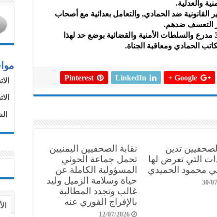
ية والعدلية.
ر القانونية ضد الحمادي, والتعامل بعدائية مع أصحاب
ير التعسف ضدهم.
وتطالب النقابة محافظ تعز وقائد اللواء 35 مدرع والسلطات الأمنية والقضائية بوضع حد لهذا
تب الحمادي ومعاقبة الجناة.
موا
Pinterest
LinkedIn
Google +
الا
الا
الش
الصحفيين تدين
نقابة الصحفيين اليمنيين
دات التي تعرض لها
تحمل جماعة الحوثي
 محمود الحميدي
المسؤولية الكاملة عن
حياة وسلامة الزميل وليد
30/0
غالب وتجدد المطالبة
بالإفراج الفوري عنه
الأ
12/07/2026