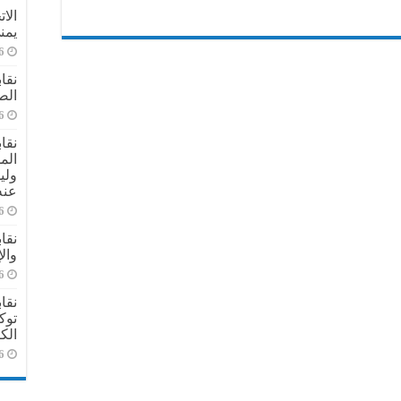
الا
يمن
6
نقا
الص
6
نقا
الم
ولي
عنه
6
نقا
وال
6
نقا
توك
الك
6