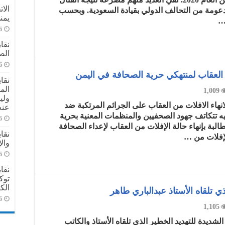
الا
لمدعومة من التحالف الدولي بقيادة السعودية. وبحسب
يمن
 …
6
نقا
الص
6
ن العقاب لمنتهكي حرية الصحافة في اليمن
نقا
الم
1,009
ولي
لانهاء الافلات من العقاب على الجرائم المرتكبة ضد
عنه
يه تتكاتف جهود الصحفيين والمنظمات المعنية بحرية
6
لبة بإنهاء حالة الإفلات من العقاب لإعداء الصحافة
نقا
لإفلات من …
وال
6
نقا
توك
الك
ي تلقاه الأستاذ عبدالباري طاهر
6
1,105
الشديدة للتهديد الخطير الذي تلقاه الأستاذ والكاتب