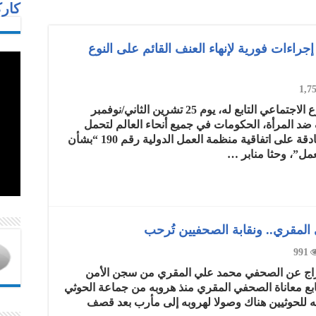
كارك
إجراءات فورية لإنهاء العنف القائم على النوع
1,7
دعا الاتحاد الدولي للصحفيين ومجلس النوع الاجتماعي التابع له، يوم 25 تشرين الثاني/نوفمبر
 ضد المرأة، الحكومات في جميع أنحاء العالم لتحمل
مسؤولياتها لإنهاء العنف ضد المرأة بالمصادقة على اتفاقية منظمة العمل الدولية رقم 190 “بشأن
مل”، وحثا منابر …
مقري.. ونقابة الصحفيين تُرحب
991
إفراج عن الصحفي محمد علي المقري من سجن الأمن
ابع معاناة الصحفي المقري منذ هروبه من جماعة الحوثي
 للحوثيين هناك وصولا لهروبه إلى مأرب بعد قصف