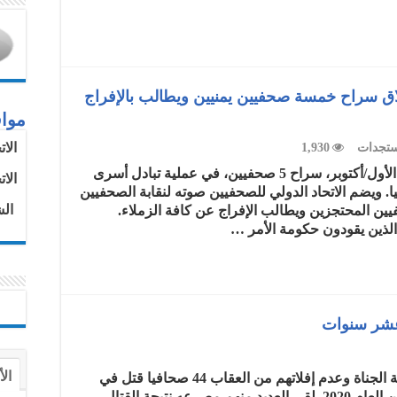
لاق سراح خمسة صحفيين يمنيين ويطالب بالإفراج
موا
الا
تجدات
1,930
أطلقت مجموعة الحوثيون يوم 15 تشرين الأول/أكتوبر، سراح 5 صحفيين، في عملية تبادل أسرى
الا
. ويضم الاتحاد الدولي للصحفيين صوته لنقابة الصحفيين
الش
ين المحتجزين ويطالب الإفراج عن كافة الزملاء.
لذين يقودون حكومة الأمر …
الأ
الإتحاد الدولي للصحفيين يدعو إلى محاسبة الجناة وعدم إفلاتهم من العقاب 44 صحافيا قتل في
اليمن منذ العام 2010 حتى نهاية سبتمبر من العام 2020. لقي العديد منهم مصرعه نتيجة القتال