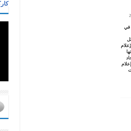
كارك
2
 في
ئل
إعلام
ها
اد
٣٦٥ وسيلة إعلام
ت