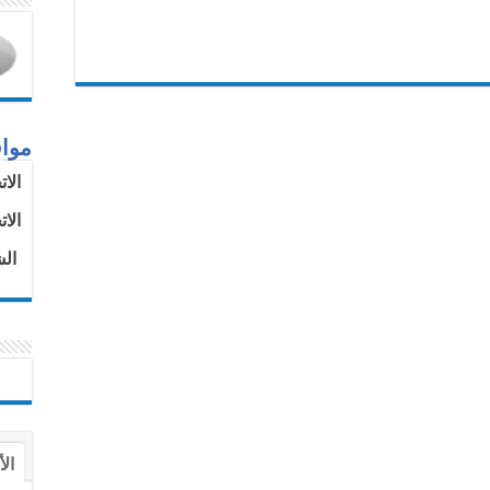
موا
الا
الا
الش
الأ