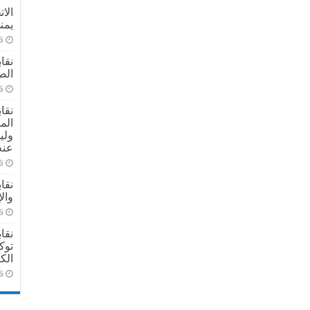
الا
يمن
6
نقا
الص
6
نقا
الم
ولي
عنه
6
نقا
وال
6
نقا
توك
الك
6