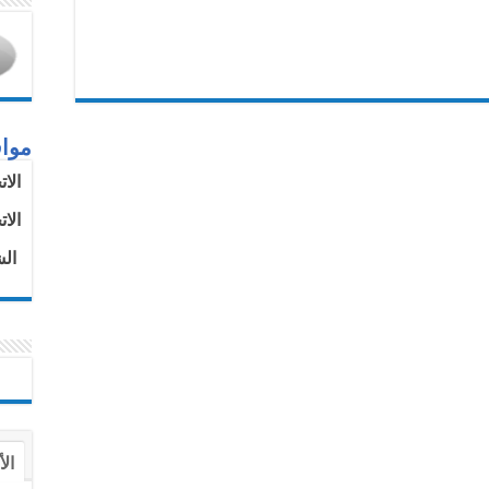
موا
الا
الا
الش
الأ