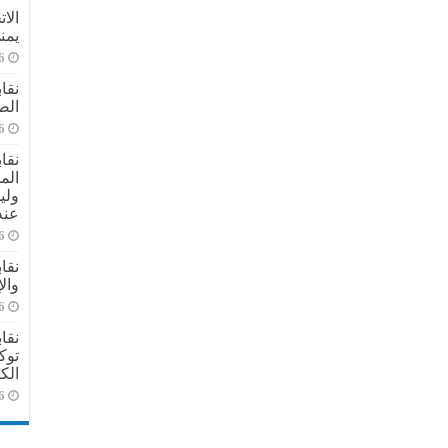
الا
يمن
6
نقا
الص
6
نقا
الم
ولي
عنه
6
نقا
وال
6
نقا
توك
الك
6