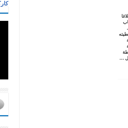
كارك
اغا
اب
طيته
طة
ال …