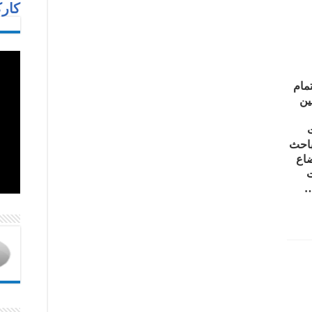
كارك
مام
ين
باحث
ضاع
ت
…