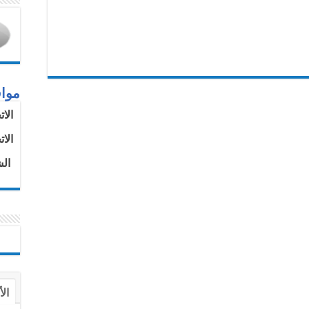
موا
الا
الا
الش
الأ