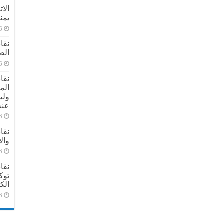
الا
يمن
6
نقا
الص
6
نقا
الم
ولي
عنه
6
نقا
وال
6
نقا
توك
الك
6